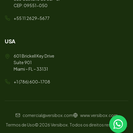
CEP: 09551-050
+55 11 2629-5677
USA
601 Brickell Key Drive
Suíte 901
Miami – FL – 33131
+1 (786) 600-1708
comercial@versibox.com
www.versibox.com
Termos de Uso
©
2026
Versibox.
Todos os direitos reservados.