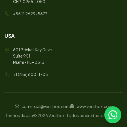
CEP: 09551-050
+55 11 2629-5677
USA
601 Brickell Key Drive
Suíte 901
Miami – FL – 33131
+1 (786) 600-1708
comercial@versibox.com
www.versibox.com
Termos de Uso
©
2026
Versibox.
Todos os direitos reservados.